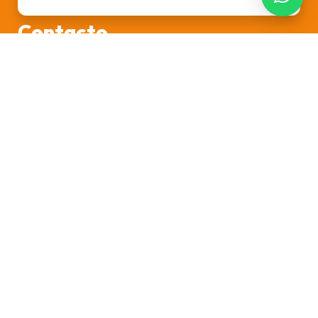
Contacto
info@esquisarrios.com
+34 630 69 34 36
Síguenos en
Nuestras Redes
© 2026 Esquisarrios
Aviso Legal
Términos y Condiciones
Política de Cookies